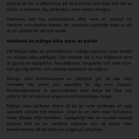
Marjoe.se har vi alltid fokus på dina behov som man och det är
därför vi erbjuder dig pärlkedjor i mer mörka designs.
Historiskt sett har pärlhalsband alltid varit en symbol för
rikedom och storhet, medan de i nutidens samhälle mest av allt
är en symbol för stil och mode.
Halsband av många olika typer av pärlor
På Marjoe hittar du pärlhalsband i många varianter, som består
av många olika pärltyper. Det innebär att vi har halsband som
är gjorda av agatpärlor, hamatitpärlor, lavapärlor och matt onyx.
Det ger dig ett bra och varierat sortiment att välja ur.
Många olika kombinationer av pärltyper gör att alla våra
modeller blir unika och speciella för dig som köpare.
Kombinationerna är genomtänkta med fokus på färg och
uttryck, för att därmed skapa mest moderiktiga design.
Många olika pärltyper bidrar till att ge varje pärlkedja ett eget
speciellt uttryck och historia. Onyx är en sten med förhistoria
enda tillbaka från forntiden. Lavapärlor har en mycket exotisk
historia från en av världens vulkaner och så bidrar olika
beståndsdelar till att sätta sin prägel på smycken.