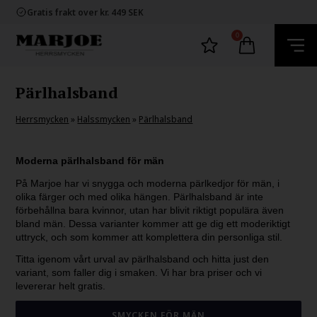
Snabb leverans
Gratis frakt over kr. 449 SEK
60 dager byta och returret
100% nikkelfria smycken
0
Snabb leverans
Gratis frakt over kr. 449 SEK
60 dager byta och returret
100% nikkelfria smycken
Pärlhalsband
Herrsmycken
»
Halssmycken
»
Pärlhalsband
Moderna pärlhalsband för män
På Marjoe har vi snygga och moderna pärlkedjor för män, i
olika färger och med olika hängen. Pärlhalsband är inte
förbehållna bara kvinnor, utan har blivit riktigt populära även
bland män. Dessa varianter kommer att ge dig ett moderiktigt
uttryck, och som kommer att komplettera din personliga stil.
Titta igenom vårt urval av pärlhalsband och hitta just den
variant, som faller dig i smaken. Vi har bra priser och vi
levererar helt gratis.
SMYCKEN FÖR MÄN