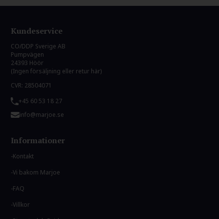
Kundeservice
CO/DDP Sverige AB
Pumpvägen
24393 Höör
(Ingen försäljning eller retur här)
CVR: 28504071
+45 60 53 18 27
info@marjoe.se
Informationer
Kontakt
Vi bakom Marjoe
FAQ
Villkor