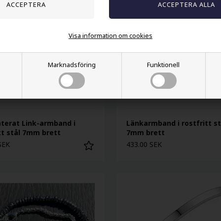
Visa information om cookies
Marknadsföring
Funktionell
äterat Link-armband i
Länkarmband i rostfritt st
tt stål 7mm brett
7mm brett
SEK
433.00 SEK