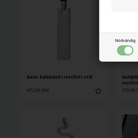
Nödvändig
Basic halsband i rostfritt stål
Guldpl
rostfri
472.00 SEK
375.00 