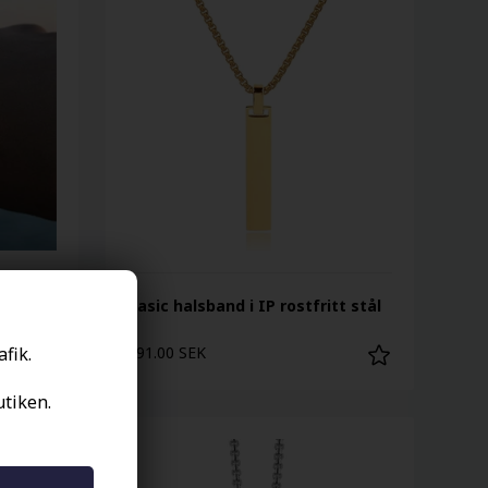
Basic halsband i IP rostfritt stål
afik.
491.00 SEK
utiken.