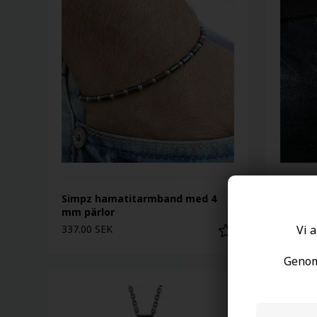
Simpz hamatitarmband med 4
Gyllen
mm pärlor
mm pär
Vi a
337.00 SEK
337.00 
Genom 