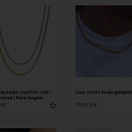
ig kedja i rostfritt stål /
Curp rostfri kedja guldplä
terad i flera längder.
SEK
375.00 SEK