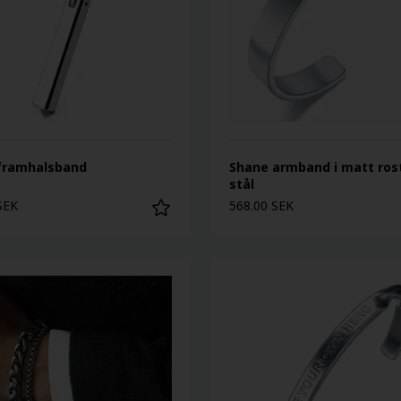
lframhalsband
Shane armband i matt rost
stål
SEK
568.00 SEK