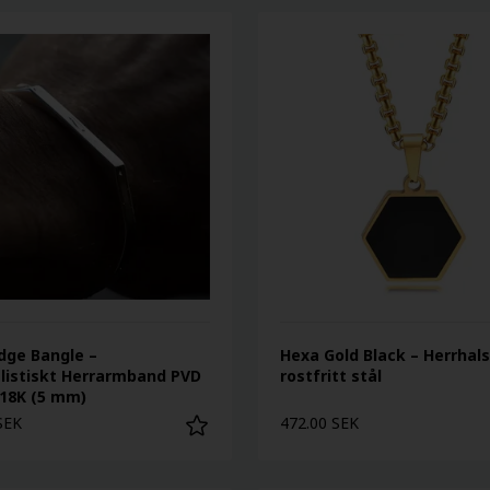
dge Bangle –
Hexa Gold Black – Herrhal
listiskt Herrarmband PVD
rostfritt stål
 18K (5 mm)
SEK
472.00 SEK