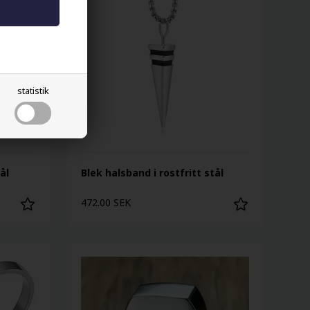
statistik
ål
Blek halsband i rostfritt stål
472.00 SEK