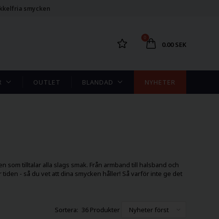
kkelfria smycken
0
0.00 SEK
R
OUTLET
BLANDAD
NYHETER
som tilltalar alla slags smak. Från armband till halsband och
 tiden - så du vet att dina smycken håller! Så varför inte ge det
36 Produkter