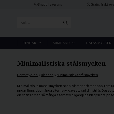
Snabb leverans
Gratis frakt ove
RINGAR
ARMBAND
HALSSMYCKEN
Minimalistiska stålsmycken
Herrsmycken
»
Blandad
»
Minimalistiska stålsmycken
Minimalistiska mäns smycken har blivit mer och mer populära und
ringar finns det många alternativ, oavsett vad din stil är. Dessu
en chans? Med så många alternativ tillgängliga idag till bra prise