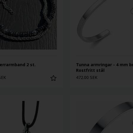
herrarmband 2 st.
Tunna armringar - 4 mm br
Rostfritt stål
SEK
472.00 SEK