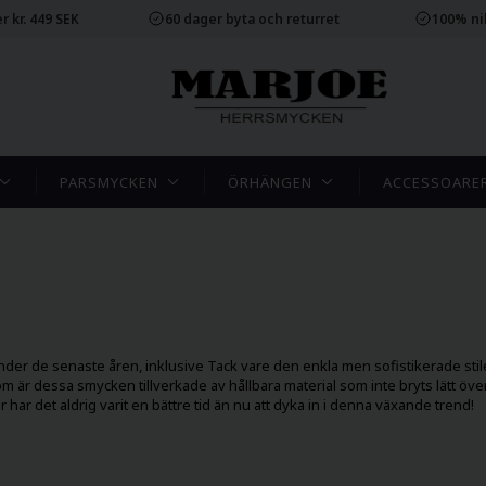
r kr. 449 SEK
60 dager byta och returret
100% ni
PARSMYCKEN
ÖRHÄNGEN
ACCESSOARE
er de senaste åren, inklusive Tack vare den enkla men sofistikerade stilen 
tom är dessa smycken tillverkade av hållbara material som inte bryts lätt över
r har det aldrig varit en bättre tid än nu att dyka in i denna växande trend!