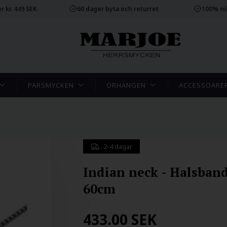
r kr. 449 SEK
60 dager byta och returret
100% ni
PARSMYCKEN
ÖRHÄNGEN
ACCESSOARE
2-4 dagar
Indian neck - Halsban
60cm
433.00
SEK