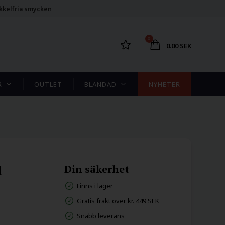
kkelfria smycken
0
0.00 SEK
R
OUTLET
BLANDAD
NYHETER
d
Din säkerhet
Finns i lager
Gratis frakt over kr. 449 SEK
Snabb leverans