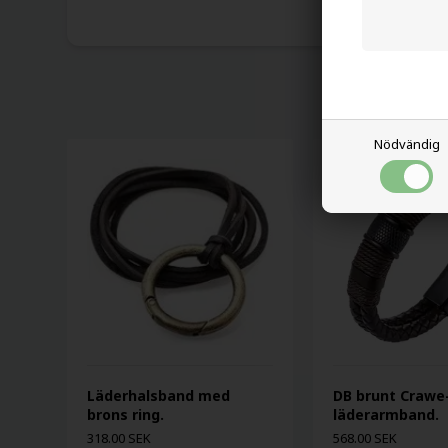
Nödvändig
Läderhalsband med
DB brunt Crawe
brons ring.
läderarmband.
318.00 SEK
568.00 SEK