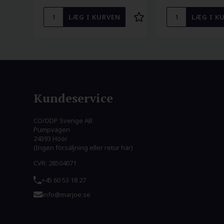
Kundeservice
CO/DDP Sverige AB
Pumpvägen
24393 Höör
(Ingen försäljning eller retur här)
CVR: 28504071
+45 60 53 18 27
info@marjoe.se