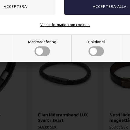
Visa information om cookies
Andra köpte också
Marknadsföring
Funktionell
-
Elian läderarmband LUX
Netri lä
Svart i Svart
magnetlås
568.00 SEK
568.00 SEK