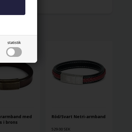
statistik
derarmband med
Röd/Svart Netri-armband
 i brons
529.00 SEK