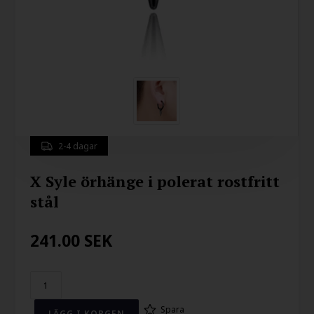
2-4 dagar
X Syle örhänge i polerat rostfritt
stål
241.00
SEK
Spara