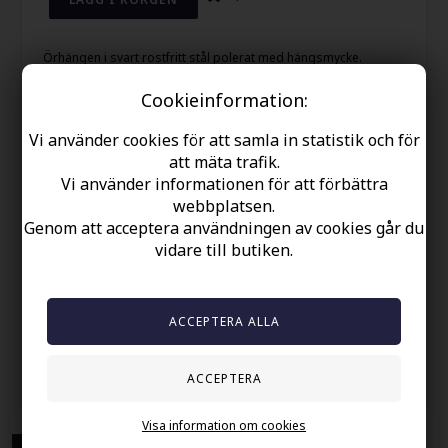
Örhängen i svart rostfritt stål polerat med hängsmycke.
Örhänge är 1,5 cm i diameter.
Cookieinformation:
Priset är för 1 st.
Vi använder cookies för att samla in statistik och för
att mäta trafik.
Din säkerhet
Vi använder informationen för att förbättra
webbplatsen.
Finns i lager
Genom att acceptera användningen av cookies går du
Gratis frakt over kr. 449 SEK
vidare till butiken.
Snabb leverans
60 dager byta och returret
Andra köpte också
Visa information om cookies