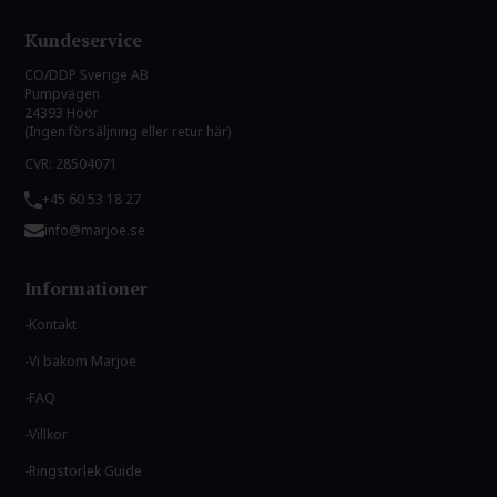
Kundeservice
CO/DDP Sverige AB
Pumpvägen
24393 Höör
(Ingen försäljning eller retur här)
CVR: 28504071
+45 60 53 18 27
info@marjoe.se
Informationer
Kontakt
Vi bakom Marjoe
FAQ
Villkor
Ringstorlek Guide