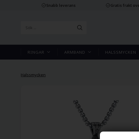
Snabb leverans
Gratis frakt ove
RINGAR
ARMBAND
HALSSMYCKEN
Halssmycken