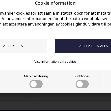
Cookieinformation:
nvänder cookies för att samla in statistik och för att mäta tr
Vi använder informationen för att förbättra webbplatsen.
att acceptera användningen av cookies går du vidare till b
Spara
Halsband i rostfritt stål design som ett svärd.
Olika och fina herrsmycken för honom.
Visa information om cookies
Marknadsföring
Funktionell