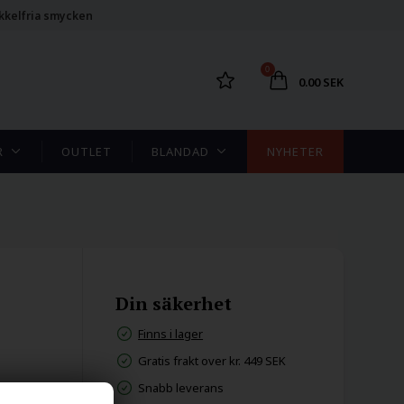
kkelfria smycken
0
0.00 SEK
R
OUTLET
BLANDAD
NYHETER
Din säkerhet
Finns i lager
Gratis frakt over kr. 449 SEK
Snabb leverans