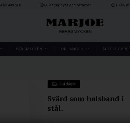
r kr. 449 SEK
60 dager byta och returret
100% ni
PARSMYCKEN
ÖRHÄNGEN
ACCESSOARE
2-4 dagar
Svärd som halsband i
stål.
462.00
SEK