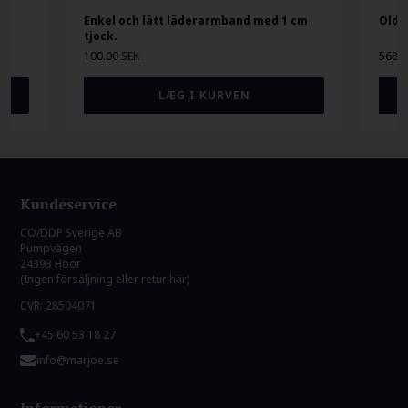
Enkel och lätt läderarmband med 1 cm
Old 
tjock.
100.00 SEK
568.0
Kundeservice
CO/DDP Sverige AB
Pumpvägen
24393 Höör
(Ingen försäljning eller retur här)
CVR: 28504071
+45 60 53 18 27
info@marjoe.se