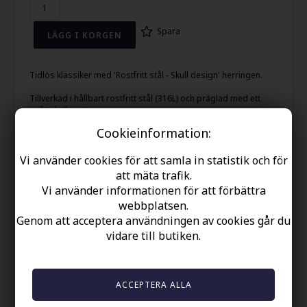
Spara
Tidlös klassiker med 'Rostfritt stål - Skull design' herringen.
Tillverkad i hållbart rostfritt stål (316L) och präglad med ett
unikt skull motiv.
Cookieinformation:
Kombinationen av svart brush och blankt stål tillför en rå och
maskulin charm.
Vi använder cookies för att samla in statistik och för
Perfekt för den moderna mannen med en förkärlek för biker-
att mäta trafik.
stil.
Vi använder informationen för att förbättra
Bredd: 8mm.
webbplatsen.
Genom att acceptera användningen av cookies går du
vidare till butiken.
Din säkerhet
Finns i lager
Gratis frakt over kr. 449 SEK
Snabb leverans