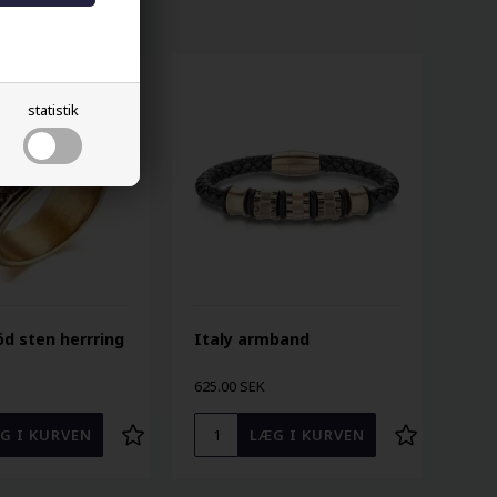
statistik
öd sten herrring
Italy armband
625.00 SEK