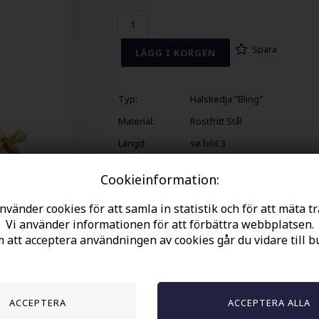
Spara
Typ:
Halskedja "Bling"
Material:
Rostfritt Stål
Längd:
se bild 3
På lager:
Ja
Cookieinformation:
nvänder cookies för att samla in statistik och för att mäta tr
Vi använder informationen för att förbättra webbplatsen.
att acceptera användningen av cookies går du vidare till b