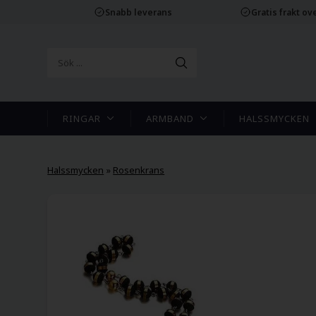
Snabb leverans
Gratis frakt ove
RINGAR
ARMBAND
HALSSMYCKEN
Halssmycken
»
Rosenkrans