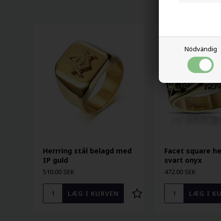
Nödvändig
Herrring stål belagd med
Facet square h
IP guld
svart onyx
510.00 SEK
472.00 SEK