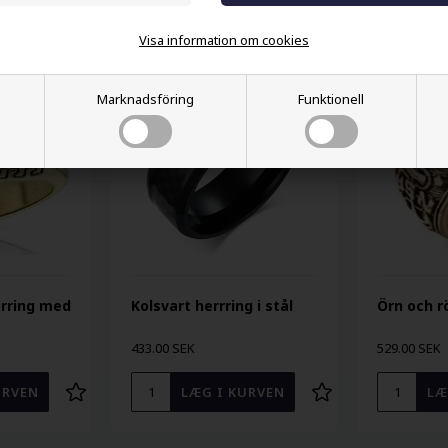
Andra köpte också
Visa information om cookies
Marknadsföring
Funktionell
erring med
Kolsvart herrring i stål
Örn och r
433.00 SEK
529.00 SEK