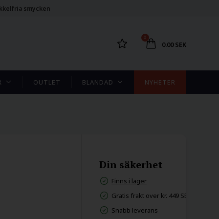
kkelfria smycken
0
0.00 SEK
R
OUTLET
BLANDAD
NYHETER
Din säkerhet
Finns i lager
Gratis frakt over kr. 449 SEK
Snabb leverans