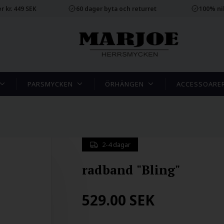
r kr. 449 SEK
60 dager byta och returret
100% ni
PARSMYCKEN
ÖRHÄNGEN
ACCESSOARE
2-4 dagar
radband "Bling"
529.00
SEK