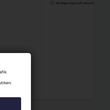
60 dager byta och returret
afik.
utiken.