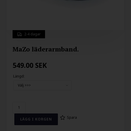
2-4 dagar
MaZo läderarmband.
549.00
SEK
Längd:
Spara