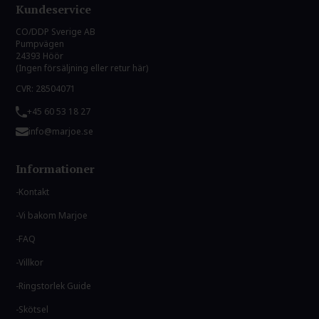
Kundeservice
CO/DDP Sverige AB
Pumpvägen
24393 Höör
(Ingen försäljning eller retur här)
CVR: 28504071
+45 60 53 18 27
info@marjoe.se
Informationer
Kontakt
Vi bakom Marjoe
FAQ
Villkor
Ringstorlek Guide
Skötsel