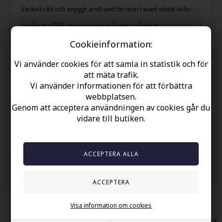
Vackert rått och snyggt armband för män i svart starkt läder.
Oxiderat stållås med magnet och extra säkerhet.
Cookieinformation:
Bredden är 1,8 cm och kan köpas i önskad längd.
Vi använder cookies för att samla in statistik och för
Din säkerhet
att mäta trafik.
Vi använder informationen för att förbättra
Finns i lager
webbplatsen.
Gratis frakt over kr. 449 SEK
Genom att acceptera användningen av cookies går du
Snabb leverans
vidare till butiken.
60 dager byta och returret
Andra köpte också
Visa information om cookies