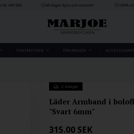
r kr. 449 SEK
60 dager byta och returret
100% ni
PARSMYCKEN
ÖRHÄNGEN
ACCESSOARE
2-4 dagar
Läder Armband i bolof
"Svart 6mm"
315.00
SEK