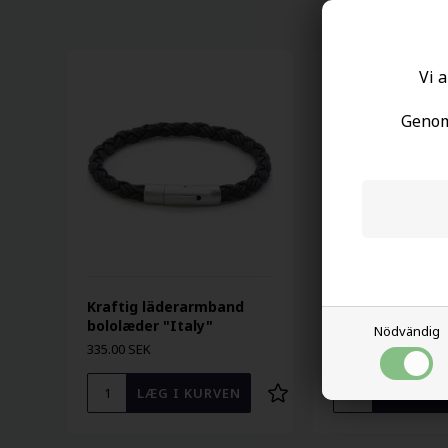
Vi a
Genom 
Kraftig läderarmband
Läderhalsband i
bololæder "Italy"
8mm
Nödvändig
335.00 SEK
664.00 SEK