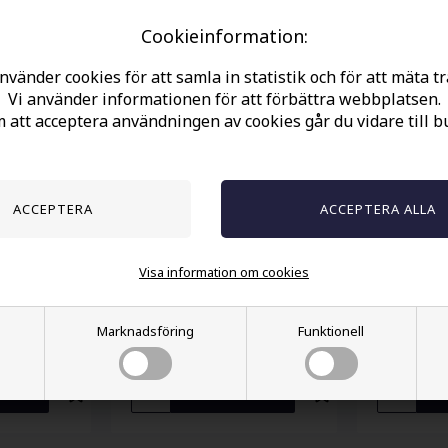
Andra köpte också
Cookieinformation:
nvänder cookies för att samla in statistik och för att mäta tr
Vi använder informationen för att förbättra webbplatsen.
att acceptera användningen av cookies går du vidare till b
Visa information om cookies
 kraftig
Armband i naturläder.
Vacker rin
stål.
Marknadsföring
Funktionell
346.00 SEK
245.00 SEK