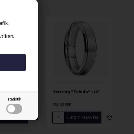
afik.
utiken.
g i rostfritt
Herrring "Toledo" stål.
statistik
253.00 SEK