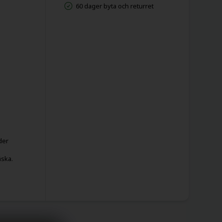
60 dager byta och returret
der
äska.