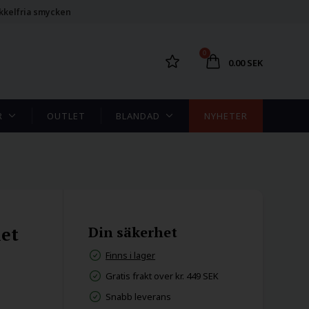
kkelfria smycken
0
0.00 SEK
R
OUTLET
BLANDAD
NYHETER
let
Din säkerhet
Finns i lager
Gratis frakt over kr. 449 SEK
Snabb leverans