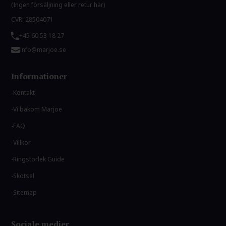
(Ingen försäljning eller retur här)
CVR: 28504071
+45 60 53 18 27
info@marjoe.se
Informationer
Kontakt
Vi bakom Marjoe
FAQ
Villkor
Ringstorlek Guide
Skötsel
Sitemap
Sociale medier