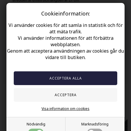
Bredden är 6 mm och längden är 21 cm.
Cookieinformation:
Din säkerhet
Vi använder cookies för att samla in statistik och för
Finns i lager
att mäta trafik.
Gratis frakt over kr. 449 SEK
Vi använder informationen för att förbättra
Snabb leverans
webbplatsen.
Genom att acceptera användningen av cookies går du
60 dager byta och returret
vidare till butiken.
Andra köpte också
Visa information om cookies
Nödvändig
Marknadsföring