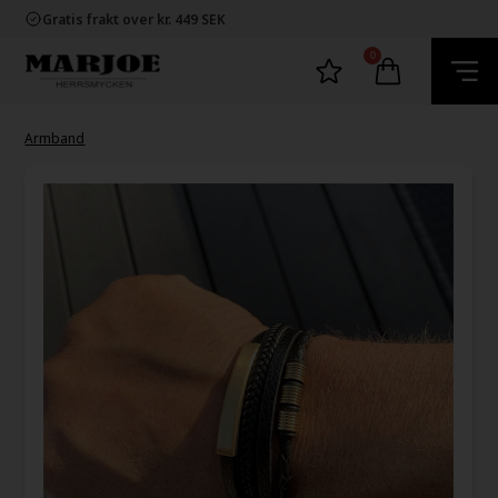
Snabb leverans
Gratis frakt over kr. 449 SEK
60 dager byta och returret
100% nikkelfria smycken
0
Snabb leverans
Gratis frakt over kr. 449 SEK
60 dager byta och returret
100% nikkelfria smycken
Armband