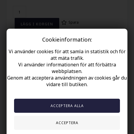
Spara
Cookieinformation:
Detta vackra läderarmband i läder och guldpläterat rostfritt
stål har en snygg design som säkerligen kommer att göra ett
Vi använder cookies för att samla in statistik och för
statement. Det perfekta tillbehöret för alla utseenden, detta
armband kommer säkerligen att bli en favorit.
att mäta trafik.
Vi använder informationen för att förbättra
webbplatsen.
Din säkerhet
Genom att acceptera användningen av cookies går du
Finns i lager
vidare till butiken.
Gratis frakt over kr. 449 SEK
Snabb leverans
60 dager byta och returret