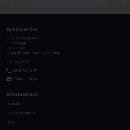
Kundeservice
CO/DDP Sverige AB
Pumpvägen
24393 Höör
(Ingen försäljning eller retur här)
CVR: 28504071
+45 60 53 18 27
info@marjoe.se
Informationer
Kontakt
Vi bakom Marjoe
FAQ