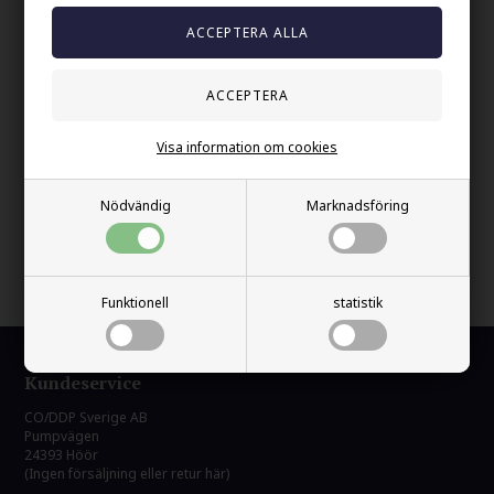
Bredd:
10 mm
På lager:
Ja
Din säkerhet
Visa information om cookies
Finns i lager
Nödvändig
Marknadsföring
Gratis frakt over kr. 449 SEK
Snabb leverans
60 dager byta och returret
Funktionell
statistik
Kundeservice
CO/DDP Sverige AB
Pumpvägen
24393 Höör
(Ingen försäljning eller retur här)