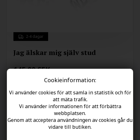
2-4 dagar
Jag älskar mig själv stud
145.00
SEK
Cookieinformation:
Vi använder cookies för att samla in statistik och för
att mäta trafik.
Spara
Vi använder informationen för att förbättra
webbplatsen.
Genom att acceptera användningen av cookies går du
Typ:
Örhänge
vidare till butiken.
Material:
Rostfritt Stål