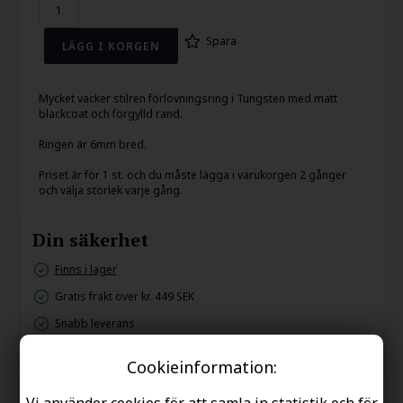
Spara
Mycket vacker stilren förlovningsring i Tungsten med matt
blackcoat och förgylld rand.
Ringen är 6mm bred.
Priset är för 1 st. och du måste lägga i varukorgen 2 gånger
och välja storlek varje gång.
Din säkerhet
Finns i lager
Gratis frakt over kr. 449 SEK
Snabb leverans
60 dager byta och returret
Cookieinformation:
Vi använder cookies för att samla in statistik och för