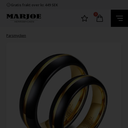
Snabb leverans
Gratis frakt over kr. 449 SEK
60 dager byta och returret
100% nikkelfria smycken
0
Snabb leverans
Gratis frakt over kr. 449 SEK
60 dager byta och returret
100% nikkelfria smycken
Parsmycken