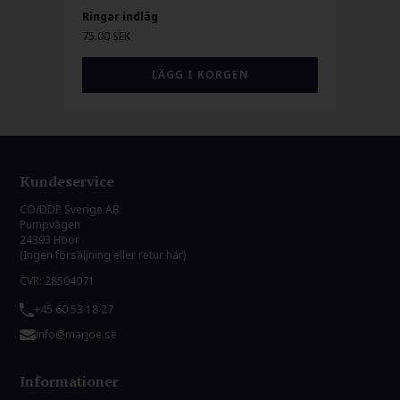
Ringar indläg
75.00 SEK
Kundeservice
CO/DDP Sverige AB
Pumpvägen
24393 Höör
(Ingen försäljning eller retur här)
CVR: 28504071
+45 60 53 18 27
info@marjoe.se
Informationer