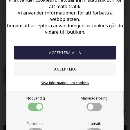
Andra köpte också
att mäta trafik.
Vi använder informationen för att förbättra
webbplatsen.
Genom att acceptera användningen av cookies går du
vidare till butiken.
Visa information om cookies
Nödvändig
Marknadsföring
Tungstenring med glimt.
Ring
485.00 SEK
75.00
Funktionell
statistik