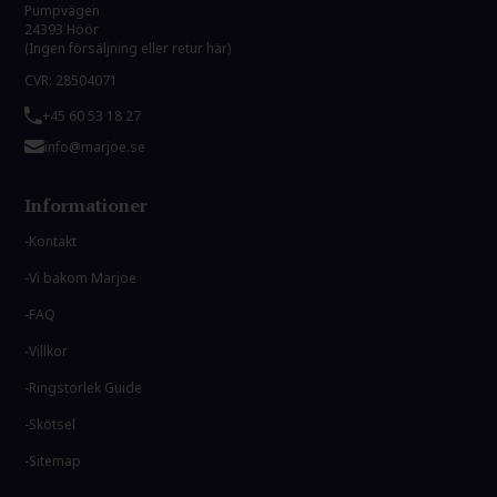
Pumpvägen
24393 Höör
(Ingen försäljning eller retur här)
CVR: 28504071
+45 60 53 18 27
info@marjoe.se
Informationer
Kontakt
Vi bakom Marjoe
FAQ
Villkor
Ringstorlek Guide
Skötsel
Sitemap