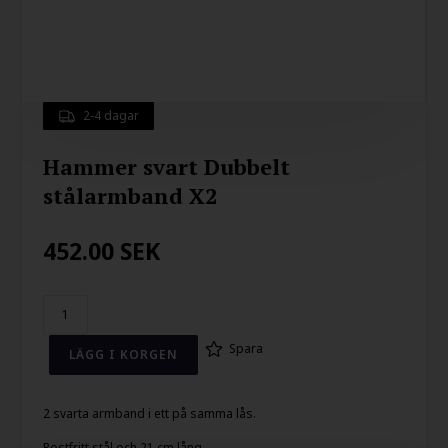
2-4 dagar
Hammer svart Dubbelt
stålarmband X2
452.00
SEK
Spara
2 svarta armband i ett på samma lås.
Rostfritt stål och 21 cm lång.