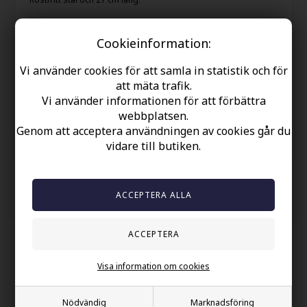
Kan förkortas.
Cookieinformation:
Din säkerhet
Vi använder cookies för att samla in statistik och för
Finns i lager
att mäta trafik.
Vi använder informationen för att förbättra
Gratis frakt over kr. 449 SEK
webbplatsen.
Snabb leverans
Genom att acceptera användningen av cookies går du
vidare till butiken.
60 dager byta och returret
Andra köpte också
Visa information om cookies
Nödvändig
Marknadsföring