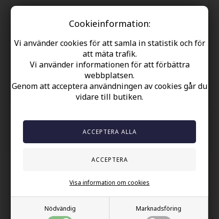
Kedjans längd är ca. 61 cm.
Cookieinformation:
Din säkerhet
Vi använder cookies för att samla in statistik och för
att mäta trafik.
Finns i lager
Vi använder informationen för att förbättra
Gratis frakt over kr. 449 SEK
webbplatsen.
Snabb leverans
Genom att acceptera användningen av cookies går du
vidare till butiken.
60 dager byta och returret
Andra köpte också
Visa information om cookies
Nödvändig
Marknadsföring