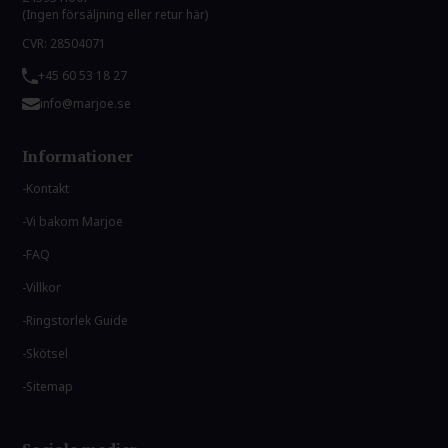
(Ingen försäljning eller retur här)
CVR: 28504071
+45 60 53 18 27
info@marjoe.se
Informationer
Kontakt
Vi bakom Marjoe
FAQ
Villkor
Ringstorlek Guide
Skötsel
Sitemap