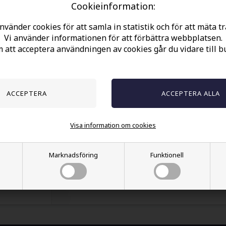
Cookieinformation:
nvänder cookies för att samla in statistik och för att mäta tr
Vi använder informationen för att förbättra webbplatsen.
att acceptera användningen av cookies går du vidare till b
Spara
Fallskärmslinje flätad i gul / svart.
2 cm bred.
21 cm lång.
Visa information om cookies
Marknadsföring
Funktionell