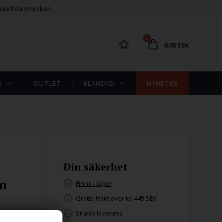
kkelfria smycken
0
0.00 SEK
R
OUTLET
BLANDAD
NYHETER
Din säkerhet
m
Finns i lager
Gratis frakt over kr. 449 SEK
Snabb leverans