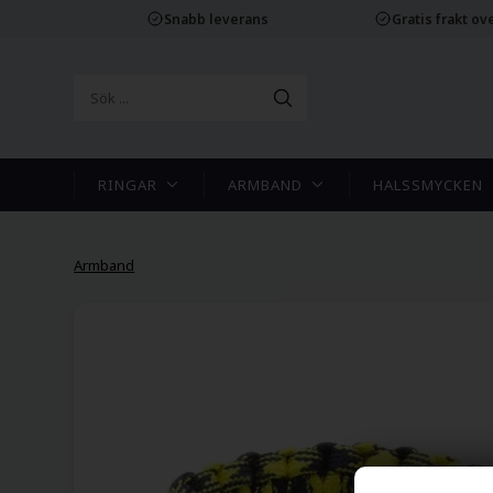
Snabb leverans
Gratis frakt ove
RINGAR
ARMBAND
HALSSMYCKEN
Armband