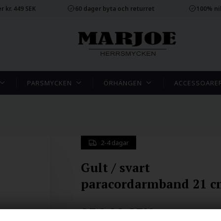
r kr. 449 SEK
60 dager byta och returret
100% ni
PARSMYCKEN
ÖRHÄNGEN
ACCESSOARE
2-4 dagar
Gult / svart
paracordarmband 21 c
356.00
SEK