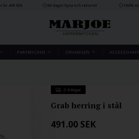
r kr. 449 SEK
60 dager byta och returret
100% ni
PARSMYCKEN
ÖRHÄNGEN
ACCESSOARE
2-4 dagar
Grab herring i stål
491.00
SEK