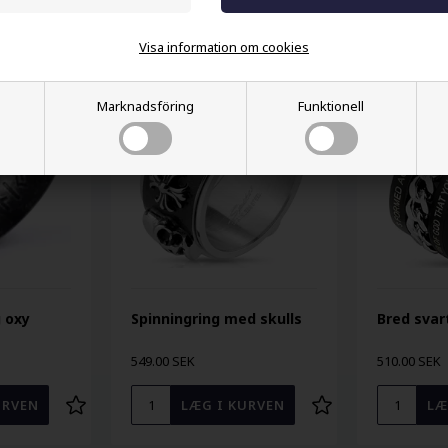
Andra köpte också
Visa information om cookies
Marknadsföring
Funktionell
g oxy
Spinningring med skulls
Bred svart
549.00 SEK
510.00 SEK