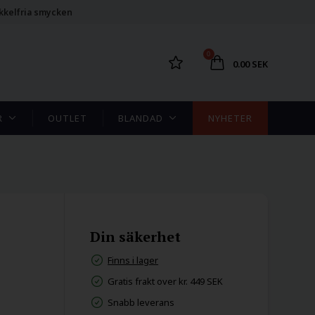
kkelfria smycken
0
0.00 SEK
R
OUTLET
BLANDAD
NYHETER
Din säkerhet
Finns i lager
Gratis frakt over kr. 449 SEK
Snabb leverans