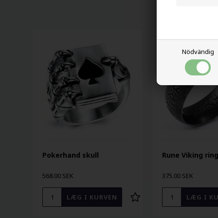
Nödvändig
Pokerhand skull
Rune Viking rin
568.00 SEK
375.00 SEK