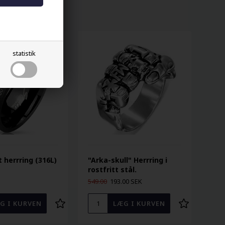
statistik
 herrring (316L)
"Arka-skull" Herrring i
rostfritt stål.
549.00
193.00 SEK