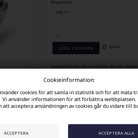
Ringstorlek:
Spara
Uppgradera din stil med denna råa och snygga
herring i rostfritt stål. Med sin unika örnklo-de
runt fingret tillför den ett starkt och maskulint
Cookieinformation:
uttryck.
nvänder cookies för att samla in statistik och för att mäta tr
Ringen är 1,2 cm bred och gjord av ädelstål, vilk
Vi använder informationen för att förbättra webbplatsen.
säkerställer hållbarhet och blank finish. Perfekt
de modiga och stilfulla männen. Tillgänglig i bl
att acceptera användningen av cookies går du vidare till b
färg. Idealisk för skull- eller biker-looken.