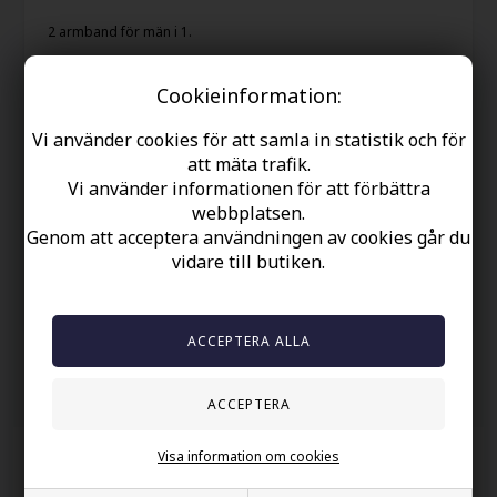
2 armband för män i 1.
Oxiderat och vridet rostfritt stål.
Cookieinformation:
18,21 cm.
Vi använder cookies för att samla in statistik och för
att mäta trafik.
Din säkerhet
Vi använder informationen för att förbättra
Finns i lager
webbplatsen.
Genom att acceptera användningen av cookies går du
Gratis frakt over kr. 449 SEK
vidare till butiken.
Snabb leverans
60 dager byta och returret
Andra köpte också
Visa information om cookies