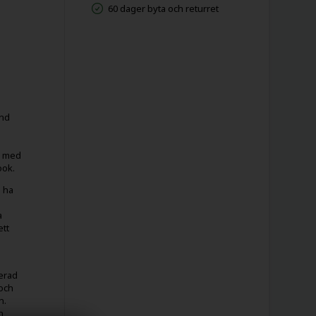
60 dager byta och returret
and
l med
ook.
 ha
a
tt
erad
 och
n.
h