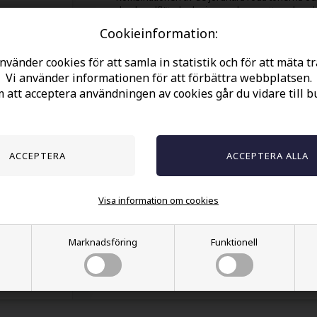
den handflätade designen skapar ett armban
rå maskulin elegans.
Cookieinformation:
Den justerbara snörstängningen gör det enkelt
anpassa storleken, så att armbandet sitter bek
nvänder cookies för att samla in statistik och för att mäta tr
på handleden hela dagen. Perfekt ensamt eller
Vi använder informationen för att förbättra webbplatsen.
kombinerat med andra accessoarer för ett mer
att acceptera användningen av cookies går du vidare till b
personligt uttryck.
Namn: Boheme Desert Earth
Typ: Herrarmband
Pärlstorlek: 5x6 mm
Längd: Variabel 18-20 cm
Visa information om cookies
Material: Natursten & flätad snodd
Färg: Röd, mörkröd och turkosa detaljer
Marknadsföring
Funktionell
Stängning: Justerbar snörstängning