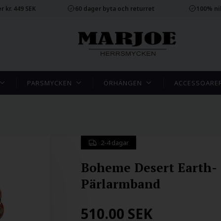
r kr. 449 SEK
60 dager byta och returret
100% ni
PARSMYCKEN
ÖRHÄNGEN
ACCESSOARE
2-4 dagar
Boheme Desert Earth-
Pärlarmband
510.00
SEK