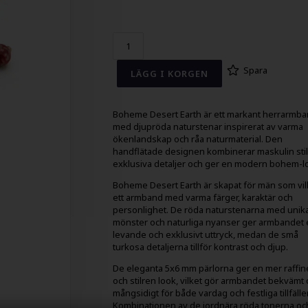
Spara
Boheme Desert Earth är ett markant herrarmb
med djupröda naturstenar inspirerat av varma
ökenlandskap och råa naturmaterial. Den
handflätade designen kombinerar maskulin sti
exklusiva detaljer och ger en modern bohem-l
Boheme Desert Earth är skapat för män som vill
ett armband med varma färger, karaktär och
personlighet. De röda naturstenarna med unik
mönster och naturliga nyanser ger armbandet e
levande och exklusivt uttryck, medan de små
turkosa detaljerna tillför kontrast och djup.
De eleganta 5x6 mm pärlorna ger en mer raffin
och stilren look, vilket gör armbandet bekvämt
mångsidigt för både vardag och festliga tillfälle
Kombinationen av de jordnära röda tonerna oc