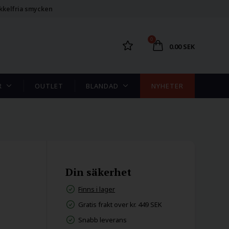
kkelfria smycken
0
0.00 SEK
R
OUTLET
BLANDAD
NYHETER
Din säkerhet
Finns i lager
Gratis frakt over kr. 449 SEK
Snabb leverans