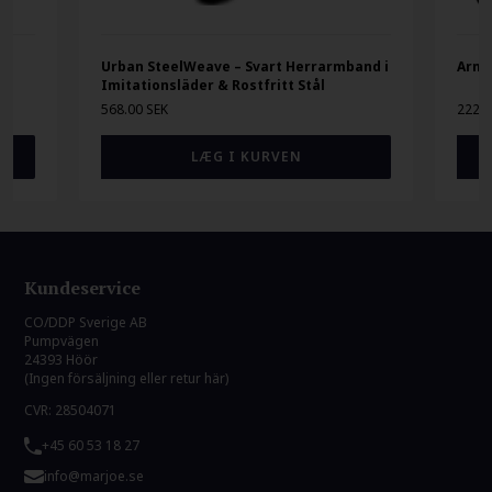
Urban SteelWeave – Svart Herrarmband i
Armb
Imitationsläder & Rostfritt Stål
568.00 SEK
222.0
Kundeservice
CO/DDP Sverige AB
Pumpvägen
24393 Höör
(Ingen försäljning eller retur här)
CVR: 28504071
+45 60 53 18 27
info@marjoe.se