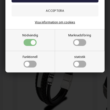
Gratis frakt over kr. 449 SEK
Snabb leverans
60 dager byta och returret
Visa information om cookies
Andra köpte också
Nödvändig
Marknadsföring
Funktionell
statistik